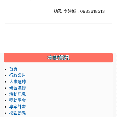
總務 李建城：0933618513
:::
本站資訊
首頁
行政公告
人事選聘
研習進修
活動訊息
獎助學金
專案計畫
校園動態