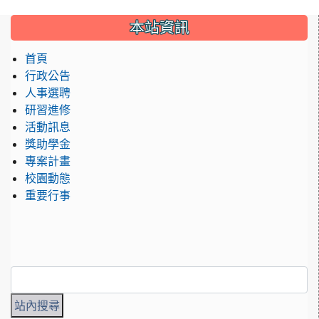
:::
本站資訊
首頁
行政公告
人事選聘
研習進修
活動訊息
獎助學金
專案計畫
校園動態
重要行事