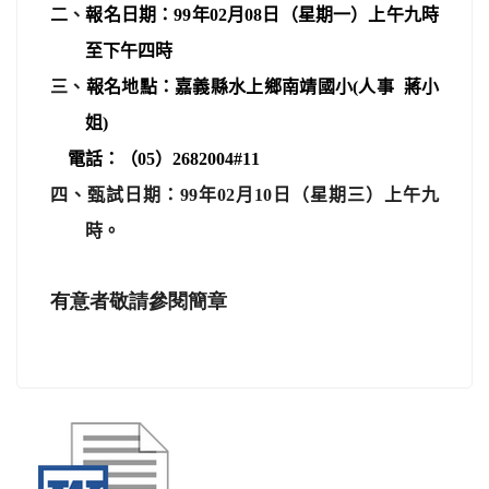
二、
報名日期：
99
年
02
月
08
日
（星期一）上午九時
至下午四時
三、
報名地點：
嘉義縣水上鄉南靖國小
(
人事
蔣
小
姐
)
電話：（
05
）
2682004#11
四、
甄試日期：
99
年
02
月
10
日（星期三）上午九
時。
有意者
敬請
參閱簡章