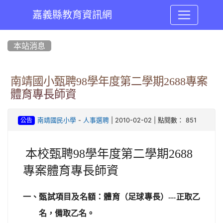
嘉義縣教育資訊網
:::
本站消息
南靖國小甄聘98學年度第二學期2688專案
體育專長師資
-
| 2010-02-02 | 點閱數： 851
南靖國民小學
人事選聘
公告
本校甄聘
98
學年度第二學期
2688
專案體育專長師資
一、甄試項目及名額：體育（足球專長）
---
正取乙
名，備取乙名。