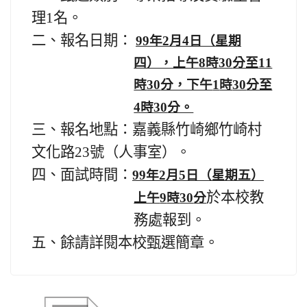
理
1
名。
二、報名日期：
99
年
2
月
4
日
（星期
四），上午
8
時
30
分至
11
時
30
分，下午
1
時
30
分至
4
時
30
分。
三、報名地點：嘉義縣竹崎鄉竹崎村
文化路
23
號（人事室）。
四、面試時間：
99
年
2
月
5
日
（星期五）
於本校教
上午
9
時
30
分
務處報到。
五、餘請詳閱本校甄選簡章。