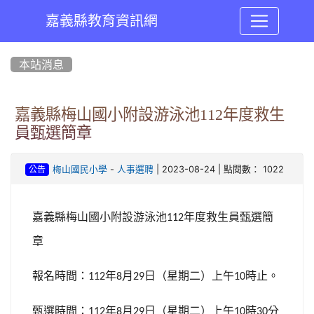
嘉義縣教育資訊網
:::
本站消息
嘉義縣梅山國小附設游泳池112年度救生
員甄選簡章
-
| 2023-08-24 | 點閱數： 1022
梅山國民小學
人事選聘
公告
嘉義縣梅山國小附設游泳池
年度救生員甄選簡
112
章
報名時間：
年
月
日（星期二）上午
時止。
112
8
29
10
甄選時間：
年
月
日（星期二）上午
時
分
112
8
29
10
30