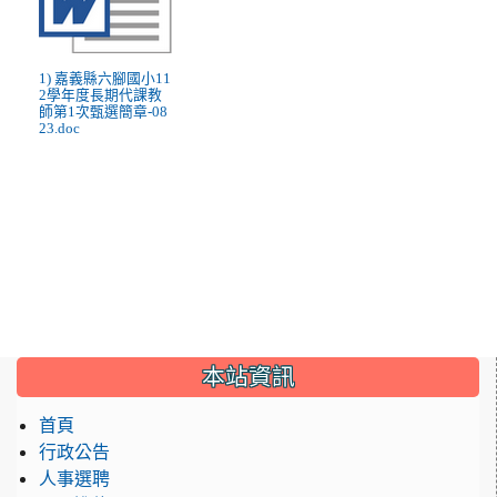
1) 嘉義縣六腳國小11
2學年度長期代課教
師第1次甄選簡章-08
23.doc
:::
本站資訊
首頁
行政公告
人事選聘