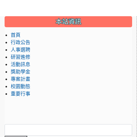
:::
本站資訊
首頁
行政公告
人事選聘
研習進修
活動訊息
獎助學金
專案計畫
校園動態
重要行事