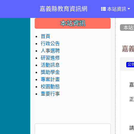
嘉義縣教育資訊網
本站資訊
:::
:::
:::
本站資訊
本站
首頁
行政公告
嘉義
人事選聘
研習進修
活動訊息
公
獎助學金
專案計畫
嘉
校園動態
重要行事
正