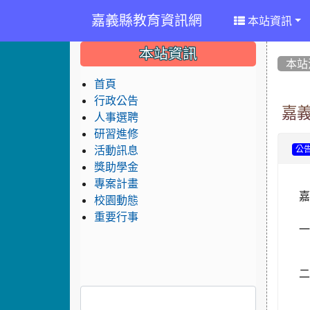
嘉義縣教育資訊網
本站資訊
:::
:::
:::
本站資訊
本站
首頁
行政公告
嘉
人事選聘
研習進修
活動訊息
公
獎助學金
專案計畫
嘉
校園動態
重要行事
一
二