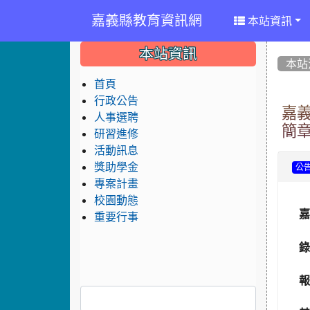
嘉義縣教育資訊網
本站資訊
:::
:::
:::
本站資訊
本站
首頁
行政公告
嘉
人事選聘
簡
研習進修
活動訊息
獎助學金
公
專案計畫
校園動態
嘉
重要行事
錄
報