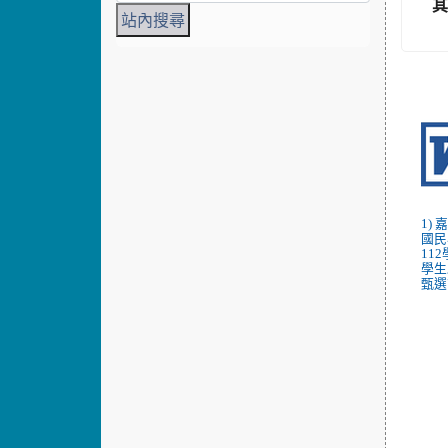
1)
國民
11
學生
甄選