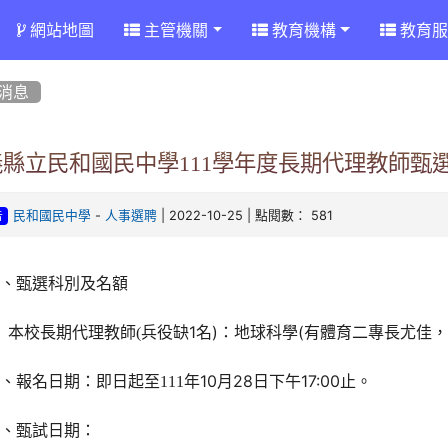
網站地圖
主管機關
教育機構
教育服
消息
義縣立民和國民中學111學年度長期代理教師甄
-
| 2022-10-25 | 點閱數： 581
民和國民中學
人事選聘
告
一、甄選科別及名額
兵役缺1名)：地球科學(有體育二專長尤佳
本校長期代理教師(
年10月28日下午17:00止。
、報名日期：即日起至111
三、甄試日期：