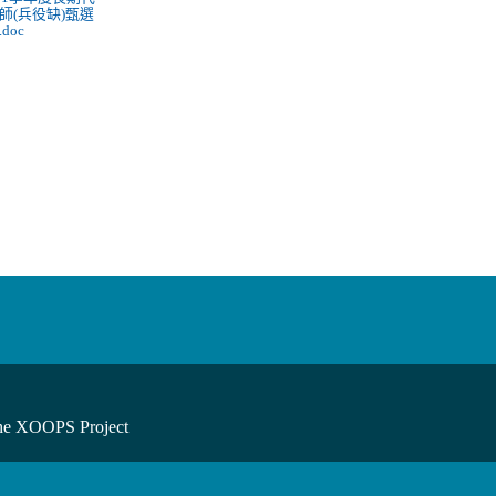
師(兵役缺)甄選
doc
he XOOPS Project