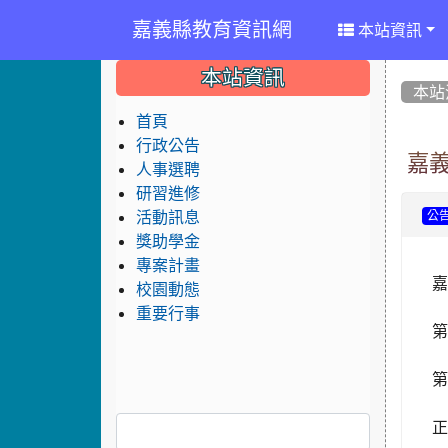
嘉義縣教育資訊網
本站資訊
:::
:::
:::
本站資訊
本站
首頁
行政公告
嘉
人事選聘
研習進修
活動訊息
公
獎助學金
專案計畫
嘉
校園動態
重要行事
第
第
正