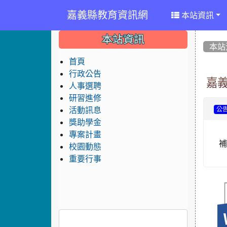
嘉義縣教育資訊網
本站資訊
:::
:::
:::
本站資訊
本站
首頁
行政公告
嘉
人事選聘
研習進修
活動訊息
公
獎助學金
專案計畫
補
校園動態
重要行事