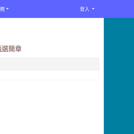
務
登入
甄選簡章