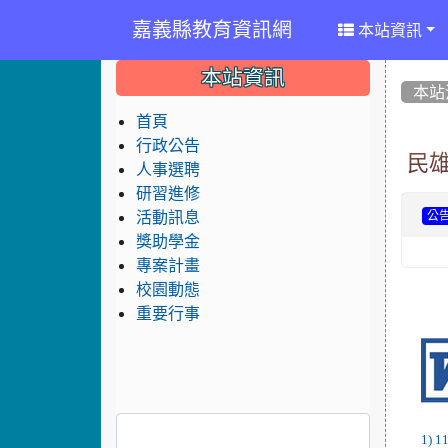
嘉義縣教育資訊網
本站資訊
:::
:::
:::
本站資訊
本站
首頁
行政公告
民
人事選聘
研習進修
活動訊息
公
獎助學金
專案計畫
校園動態
重要行事
1)