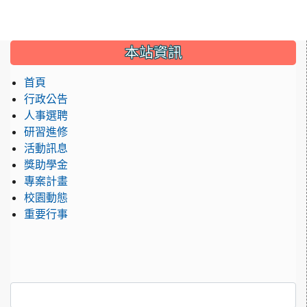
:::
本站資訊
首頁
行政公告
人事選聘
研習進修
活動訊息
獎助學金
專案計畫
校園動態
重要行事