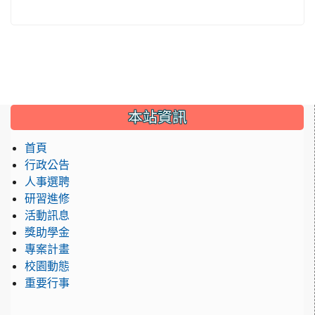
:::
本站資訊
首頁
行政公告
人事選聘
研習進修
活動訊息
獎助學金
專案計畫
校園動態
重要行事