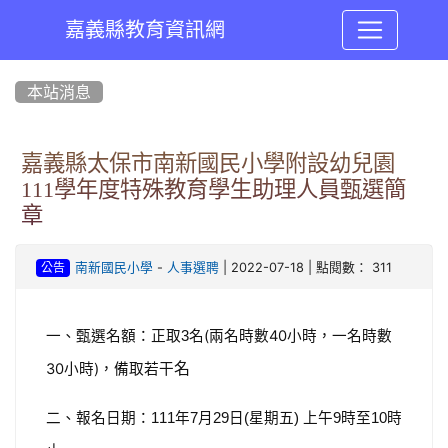
嘉義縣教育資訊網
:::
本站消息
嘉義縣太保市南新國民小學附設幼兒園
111學年度特殊教育學生助理人員甄選簡
章
-
| 2022-07-18 | 點閱數： 311
南新國民小學
人事選聘
公告
一、甄選名額：正取
名(兩名時數40小時，一名時數
3
名
30小時)，備取若干
二、報名日期：
年
月
日
星期五
上午
時至
時
111
7
29
(
)
9
10