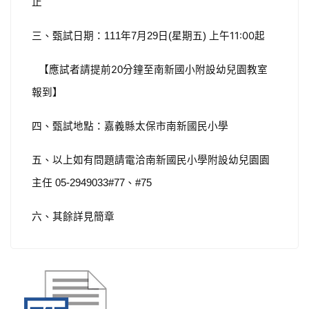
止
三、甄試日期：
年
月
日
星期五
上午11:00起
111
7
29
(
)
【應試者請提前2
分鐘至南新國小附設幼兒園教室
0
報到】
四、甄試地點：嘉義縣太保市南新國民小學
五、以上如有問題請電洽南新國民小學附設幼兒園園
主任
、
05-2949033#77
#75
六、其餘詳見簡章