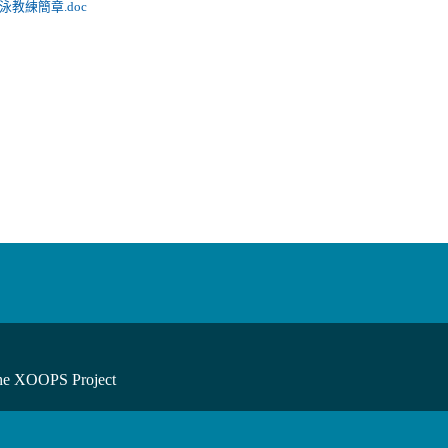
泳教練簡章.doc
he XOOPS Project