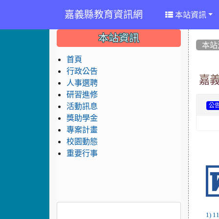
嘉義縣教育資訊網
本站資訊
:::
:::
:::
本站資訊
本站
首頁
行政公告
嘉
人事選聘
研習進修
活動訊息
公
獎助學金
專案計畫
校園動態
重要行事
1)