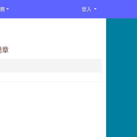
務
登入
簡章