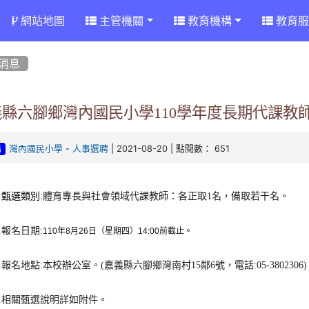
網站地圖
主管機關
教育機構
教育服
消息
義縣六腳鄉灣內國民小學110學年度長期代課教
-
| 2021-08-20 | 點閱數： 651
灣內國民小學
人事選聘
告
.甄選類別:
體育專長與社會領域代課教師：各正取1名，備取若干名。
.報名日期:
110
年
8
月
26
日（星期四）
14:00前截
止。
.報名地點:本校辦公室。(嘉義縣六腳鄉灣南村15鄰6號，電話:05-3802306)
.相關甄選說明詳如附件。