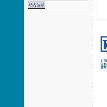
1)
度長
簡章-