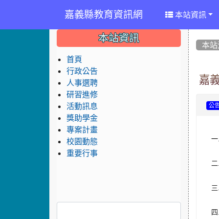
嘉義縣教育資訊網
本站資訊
:::
:::
:::
本站資訊
本站
首頁
行政公告
嘉
人事選聘
研習進修
活動訊息
公
獎助學金
專案計畫
一
校園動態
重要行事
二
三
四