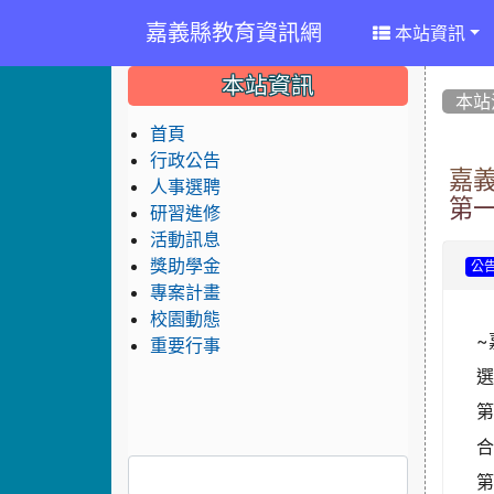
嘉義縣教育資訊網
本站資訊
:::
:::
:::
本站資訊
本站
首頁
行政公告
嘉
人事選聘
第
研習進修
活動訊息
獎助學金
公
專案計畫
校園動態
~
重要行事
第
第