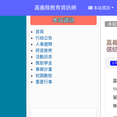
嘉義縣教育資訊網
本站資訊
:::
:::
:::
本站資訊
本站
首頁
行政公告
嘉
人事選聘
選
研習進修
活動訊息
獎助學金
公
專案計畫
校園動態
重要行事
1