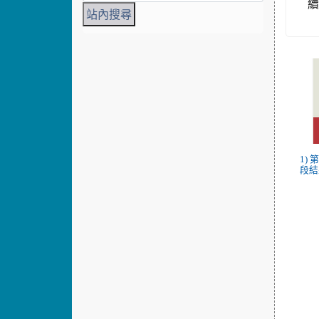
1)
段結