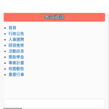
:::
本站資訊
首頁
行政公告
人事選聘
研習進修
活動訊息
獎助學金
專案計畫
校園動態
重要行事