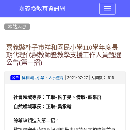
嘉義縣教育資訊網
:::
本站消息
嘉義縣朴子市祥和國民小學110學年度長
期代理代課教師暨教學支援工作人員甄選
公告(第一招)
-
| 2021-07-27 | 點閱數： 615
祥和國民小學
人事選聘
公告
社會領域專長：正取-侯于旻、備取-蘇采屏
自然領域專長：正取-吳承翰
餘等缺額進入第二招。
教評會審查時間及報到應帶事項請至本校校網首頁