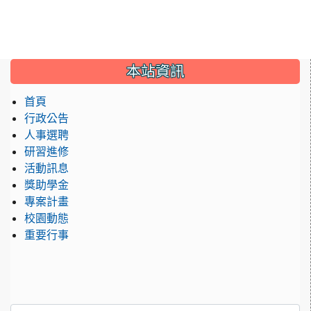
:::
本站資訊
首頁
行政公告
人事選聘
研習進修
活動訊息
獎助學金
專案計畫
校園動態
重要行事