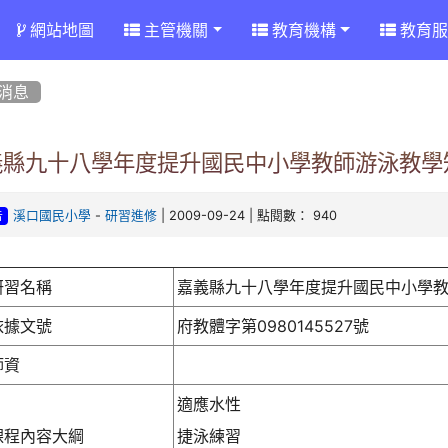
網站地圖
主管機關
教育機構
教育服
消息
義縣九十八學年度提升國民中小學教師游泳教學
-
| 2009-09-24 | 點閱數： 940
溪口國民小學
研習進修
告
研習名稱
嘉義縣九十八學年度提升國民中小學
依據文號
府教體字第0980145527號
師資
適應水性
課程內容大綱
捷泳練習