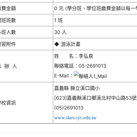
繳費金額
0 元 (學分班、學位班繳費金額以每一
開班班數
1 班
各班人數
30 人
研習附件
◆ 游泳計畫
姓 名：李弘泉
聯絡電話：05-2691013
承 辦 人
E-Mail：
嘉義縣 縣立溪口國小
[623]嘉義縣溪口鄉溪北村中山路53號
學校資訊
(05)2691013
www.skes.cyc.edu.tw