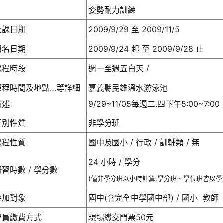
姿勢耐力訓練
上課日期
2009/9/29 至 2009/11/5
報名日期
2009/9/24 起 至 2009/9/28 止
課程時段
週一至週五白天 /
課程時間及地點…等詳細
嘉義縣民雄溫水游泳池
描述
9/29~11/05每週二.四下午5:00~7:00
班別性質
非學分班
課程性質
國中及國小 / 行政 / 訓輔類 / 無
24 小時 / 學分
研習時數 / 學分數
(僅非學分班以小時計算,學分班、學位班皆以學
參加對象
國中(含完全中學國中部) / 國小 教師
學員繳費方式
現場繳交門票50元