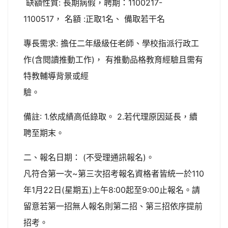
缺額性質: 長期病假，聘期：1100217-
1100517， 名額 :正取1名、 備取若干名
專長需求: 擔任二年級級任老師、學校指派行政工
作(含閱讀推動工作)， 有推動品格教育經驗且需有
特教輔導背景或經
驗
備註: 1.依成績高低錄取。 2.若代理原因延長，續
聘至期末。
二、報名日期： (不受理通訊報名)。
凡符合第一次~第三次招考報名資格者皆統一於110
年1月22日(星期五)上午8:00起至9:00止報名。請
留意若第一招無人報名則第二招、第三招依序提前
招考。