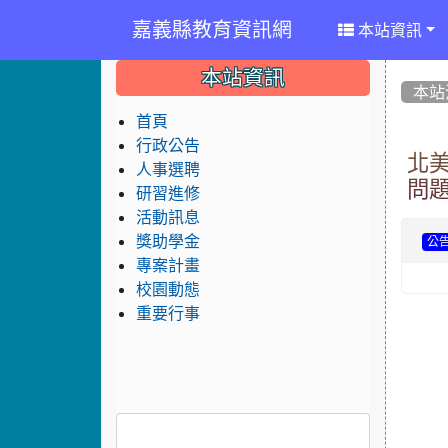
嘉義縣教育資訊網
本站資訊
:::
:::
:::
本站資訊
本站
首頁
行政公告
北美
人事選聘
問
研習進修
活動訊息
獎助學金
公
專案計畫
校園動態
重要行事