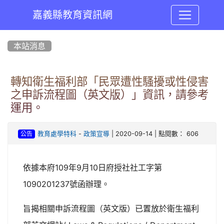
嘉義縣教育資訊網
:::
本站消息
轉知衛生福利部「民眾遭性騷擾或性侵害
之申訴流程圖（英文版）」資訊，請參考
運用。
-
| 2020-09-14 | 點閱數： 606
教育處學特科
政策宣導
公告
109
9
10
依據本府
年
月
日府授社社工字第
1090201237
號函辦理。
旨揭相關申訴流程圖（英文版）已置放於衛生福利