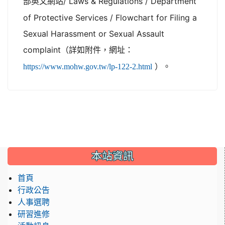
/ Laws & Regulations / Department
部英文網站
of Protective Services / Flowchart for Filing a
Sexual Harassment or Sexual Assault
complaint
（詳如附件，網址：
https://www.mohw.gov.tw/lp-122-2.html
）。
:::
本站資訊
首頁
行政公告
人事選聘
研習進修