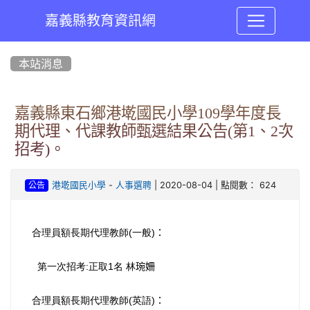
嘉義縣教育資訊網
:::
本站消息
嘉義縣東石鄉港墘國民小學109學年度長
期代理、代課教師甄選結果公告(第1、2次
招考)。
-
| 2020-08-04 | 點閱數： 624
港墘國民小學
人事選聘
公告
合理員額長期代理教師
一般
：
(
)
第一次招考
正取
名
林
琬姍
:
1
合理員額長期代理教師
英語
：
(
)