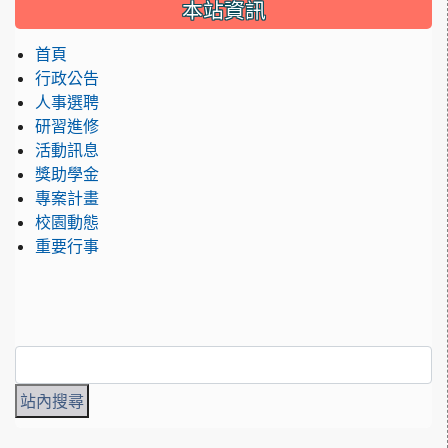
:::
本站資訊
首頁
行政公告
人事選聘
研習進修
活動訊息
獎助學金
專案計畫
校園動態
重要行事