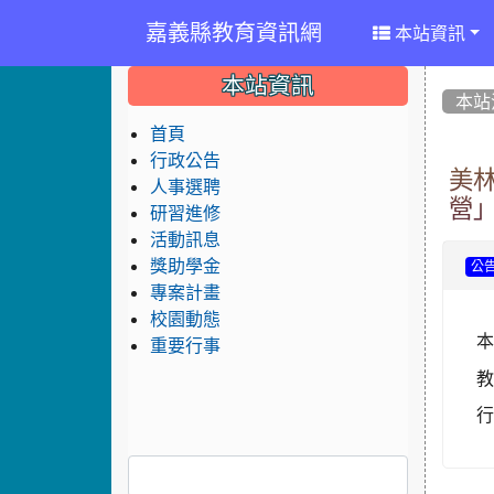
嘉義縣教育資訊網
本站資訊
:::
:::
:::
本站資訊
本站
首頁
行政公告
美林
人事選聘
營
研習進修
活動訊息
獎助學金
公
專案計畫
校園動態
重要行事