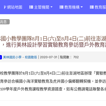
網站地圖
主管機關
教育機構
教育服
消息
國小教學團隊8月1日(六)至8月4日(二)前往
」，進行美林設計學習實驗教育參訪暨戶外教育
-
| 2020-07-31 | 點閱數： 702
美林國民小學
校園動態
告
本校教學團隊於
月
日
六
至
月
日
二
前往澎湖地區辦理「實驗
8
1
(
)
8
4
(
)
教育參訪合橫國小海洋實驗教育
及
虎井國小偏鄉翻轉契機
，並參
行
學年度戶外教育課程教學資源踏查，如有公務請電話聯繫各
109