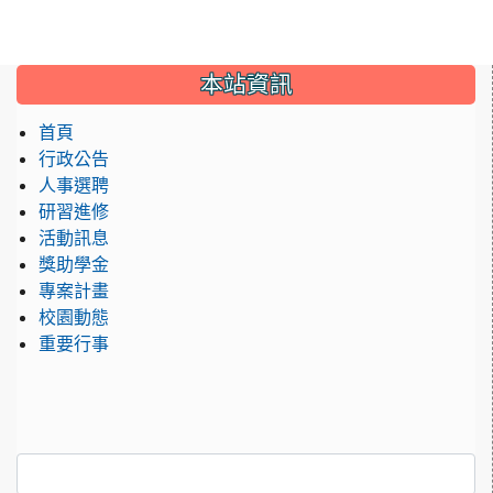
:::
本站資訊
首頁
行政公告
人事選聘
研習進修
活動訊息
獎助學金
專案計畫
校園動態
重要行事