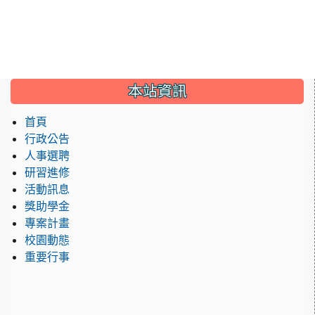
:::
本站資訊
首頁
行政公告
人事選聘
研習進修
活動訊息
獎助學金
專案計畫
校園動態
重要行事