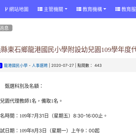
網站地圖
主管機關
教育機構
教育服
消息
義縣東石鄉龍港國民小學附設幼兒園109學年度
-
| 2020-07-27 | 點閱數： 443
龍港國民小學
人事選聘
告
甄選科別及名額：
名
名。
兒園代理教師1
，
備取1
月31日（星期五）8:30-16:00止。
名時間：109
年7
月3日（星期一）上午9：00起
試日期：109
年8