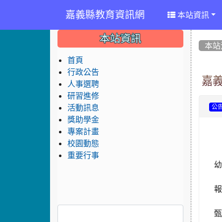
嘉義縣教育資訊網
本站資訊
:::
:::
:::
本站資訊
本站
首頁
行政公告
嘉
人事選聘
研習進修
活動訊息
公
獎助學金
專案計畫
校園動態
重要行事
幼
報
甄