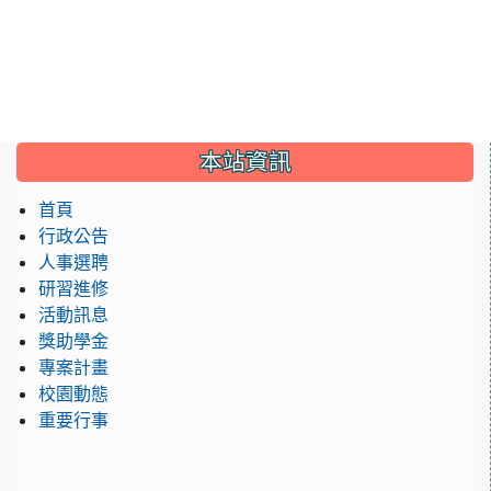
:::
本站資訊
首頁
行政公告
人事選聘
研習進修
活動訊息
獎助學金
專案計畫
校園動態
重要行事