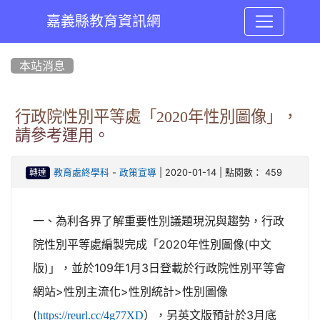
嘉義縣教育資訊網
:::
本站消息
行政院性別平等處「2020年性別圖像」，
請參考運用。
-
| 2020-01-14 | 點閱數： 459
教育處終學科
政策宣導
轉達
一、為利各界了解重要性別議題現況與趨勢，行政
2020
(
院性別平等處編製完成「
年性別圖像
中文
)
109
1
3
版
」，並於
年
月
日登載於行政院性別平等會
>
>
>
網站
性別主流化
性別統計
性別圖像
(
3
https://reurl.cc/4g77XD
），另英文版預計於
月底