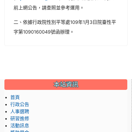
前上網公告，請查照並參考運用。
109
1
3
二、依據行政院性別平等處
年
月
日院臺性平
1090160049
字第
號函辦理。
:::
本站資訊
首頁
行政公告
人事選聘
研習進修
活動訊息