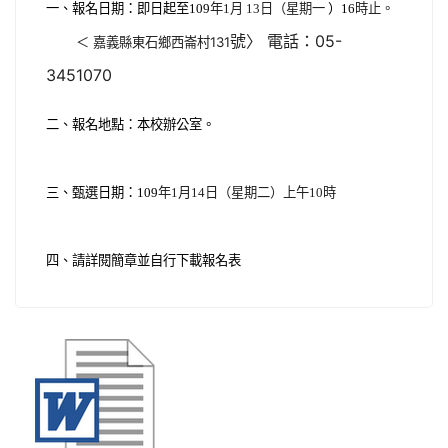
月
一、報名日期：即日起至109
年1
13日（星期一
）16
時止。
號〉 電話：05-
＜ 嘉義縣東石鄉西崙村131
3451070
二、報名地點：本校辦公室。
月
三、甄選日期：109
年1
14
日（星期二）上午10時
四、請詳閱簡章並自行下載報名表