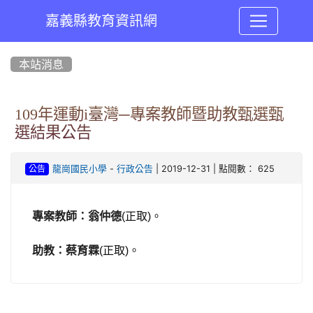
嘉義縣教育資訊網
:::
本站消息
109年運動i臺灣─專案教師暨助教甄選甄
選結果公告
-
| 2019-12-31 | 點閱數： 625
龍崗國民小學
行政公告
公告
專案教師：翁仲德
(
正取
)
。
助教：蔡育霖
(
正取
)
。