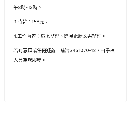
8
-12
午
時
時。
3.
158
時薪：
元。
4.
工作內容：環境整理、簡易電腦文書辦理。
3451070-12
若有意願或任何疑義，請洽
，由學校
人員為您服務。