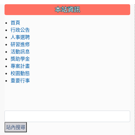
:::
本站資訊
首頁
行政公告
人事選聘
研習進修
活動訊息
獎助學金
專案計畫
校園動態
重要行事