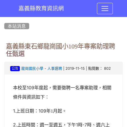
嘉義縣教育資訊網
:::
本站消息
嘉義縣東石鄉龍崗國小109年專案助理聘
任甄選
-
| 2019-11-15 | 點閱數： 802
龍崗國民小學
人事選聘
公告
109
本校至
年度起，需要徵聘一名專案助理，相關
條件與資訊如下：
1.
109
上班日期：
年1月起。
2.
1
-7
上班時間：週一至週五，下午
時
時、週六上