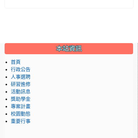
:::
本站資訊
首頁
行政公告
人事選聘
研習進修
活動訊息
獎助學金
專案計畫
校園動態
重要行事