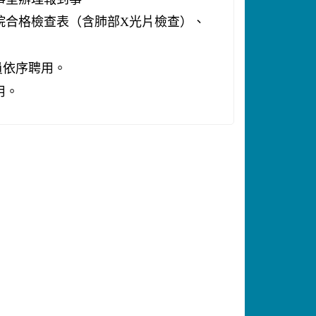
院合格檢查表（含肺部
X
光片檢查）、
員依序聘用。
用。