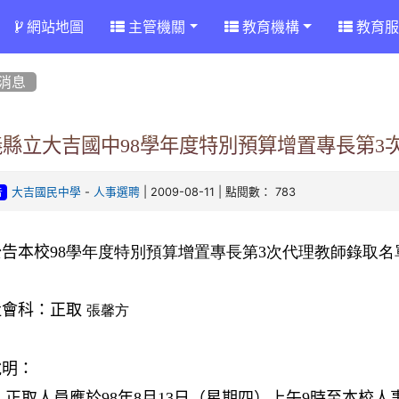
網站地圖
主管機關
教育機構
教育服
消息
義縣立大吉國中98學年度特別預算增置專長第3
-
| 2009-08-11 | 點閱數： 783
大吉國民中學
人事選聘
告
公告本校
98學年度特別預算增置專長第3次代理教師錄取名
社會科：正取
張馨方
說明：
正取人員應於
98
年
8
月13日
（星期四）上午9時至本校人