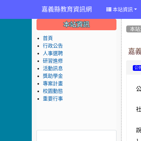
嘉義縣教育資訊網
本站資訊
:::
:::
:::
本站資訊
本站
首頁
行政公告
嘉
人事選聘
研習進修
活動訊息
公
獎助學金
專案計畫
校園動態
重要行事
1.