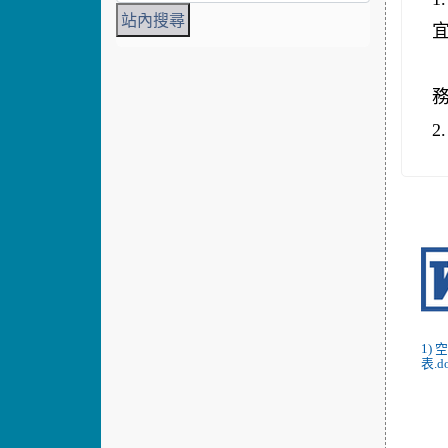
2.
1)
表.d