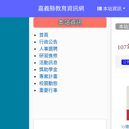
嘉義縣教育資訊網
本站資訊
:::
:::
:::
本站資訊
本站
首頁
行政公告
10
人事選聘
研習進修
活動訊息
公
獎助學金
專案計畫
校園動態
重要行事
1)