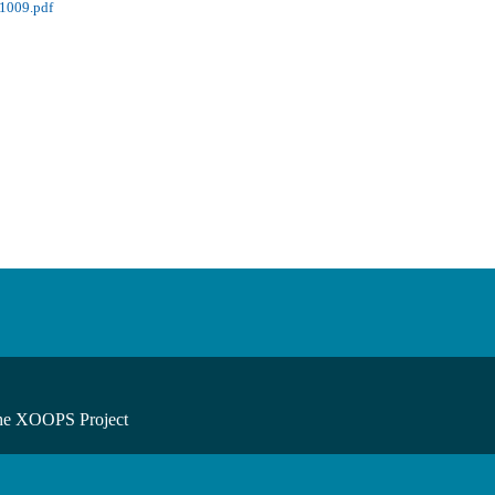
009.pdf
he XOOPS Project