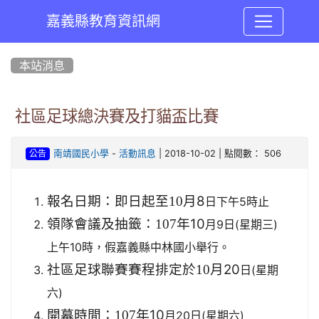
嘉義縣教育資訊網
:::
本站消息
社區足球總決賽及打貓盃比賽
-
| 2018-10-02 | 點閱數： 506
南靖國民小學
活動訊息
公告
月8
報名日期：即日起至10
日下午5時止
年10
領隊會議及抽籤：107
月9日(星期三)
上午10時，假嘉義縣中林國小舉行。
月20
社區足球聯賽賽程排定於10
日(星期
六)
年10
開幕時間：107
月20日(星期六)