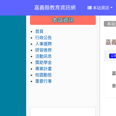
嘉義縣教育資訊網
本站資訊
:::
:::
:::
本站資訊
本站
首頁
行政公告
嘉
人事選聘
研習進修
活動訊息
公
獎助學金
專案計畫
嘉
校園動態
重要行事
音