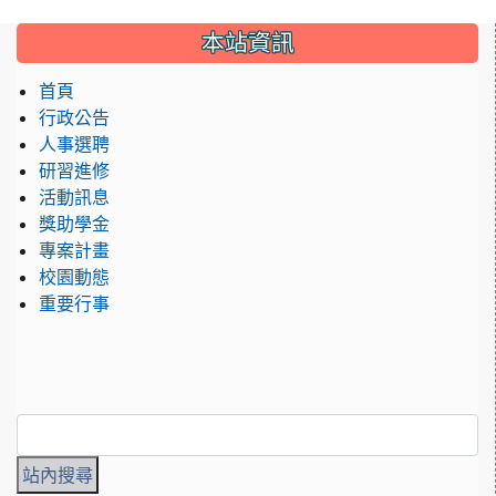
:::
本站資訊
首頁
行政公告
人事選聘
研習進修
活動訊息
獎助學金
專案計畫
校園動態
重要行事