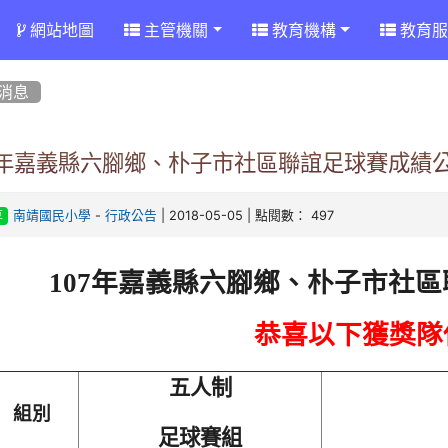
網站地圖
主管機關
教育機構
教育服
消息
07年嘉義縣六腳鄉、朴子市社區聯誼足球賽成績
-
| 2018-05-05 | 點閱數： 497
南靖國民小學
行政公告
享
107
年嘉義縣六腳鄉、朴子市社區
恭喜以下獲獎隊
五人制
組別
足球賽組