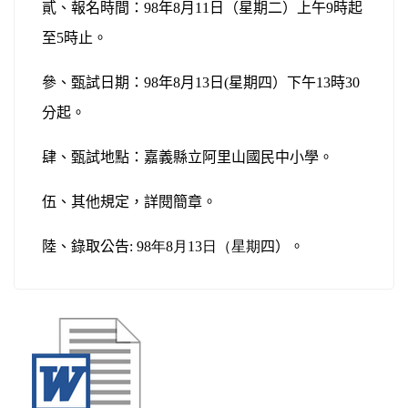
貳、報名時間：
98
年
8
月
11
日
（星期二）上午
9
時起
至
5
時止。
參、甄試日期：
98
年
8
月
13
日
(
星期四）下午
13
時
30
分起。
肆、甄試地點：嘉義縣立阿里山國民中小學。
伍、其他規定，詳閱簡章。
陸、錄取公告
:
98
年
8
月
13
日
（星期
四）。