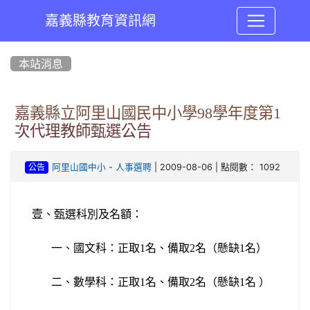
嘉義縣教育資訊網
:::
本站消息
嘉義縣立阿里山國民中小學98學年度第1
次代理教師甄選公告
-
| 2009-08-06 | 點閱數： 1092
阿里山國中小
人事選聘
公告
壹、甄選科別及名額：
一、國文科：正取
1
名、備取
2
名（懸缺
1
名）
二、數學科：正取
1
名、備取
2
名（懸缺1名 ）