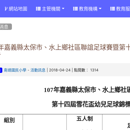
網站地圖
主管機關
教育機構
教育服
消息
07年嘉義縣太保市、水上鄉社區聯誼足球賽暨第
告
-
| 2018-04-24 | 點閱數： 1314
南靖國民小學
活動訊息
告
107
年嘉義縣太保市、水上鄉社
第十四屆雪花盃幼兒足球錦
五人制
組別