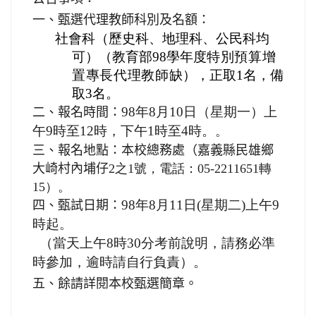
一、甄選代理教師科別及名額：
社會科（歷史科、地理科、公民科均
可）（教育部
98學年度
特別預算增
置專長代理教師
缺），正取
1名，備
取3名。
98年8月10日
（星期一）上
二、報名時間：
午
9時至12時，下午1時至4時。
。
三、報名地點：本校總務處（嘉義縣民雄鄉
大崎村內埔仔
2之1號，電話：05-2211651轉
15）。
98年8月11日
(星期二)上午9
四、甄試日期：
時起
。
（當天上午
8時30分考前說明，請務必準
時參加，逾時請自行負責）。
五、餘請詳閱本校甄選簡章。