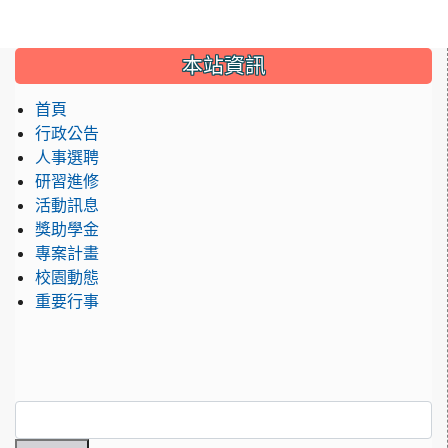
:::
本站資訊
首頁
行政公告
人事選聘
研習進修
活動訊息
獎助學金
專案計畫
校園動態
重要行事