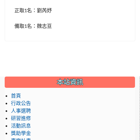
正取
名
：劉芮妤
1
備取
名：
魏志亘
1
:::
本站資訊
首頁
行政公告
人事選聘
研習進修
活動訊息
獎助學金