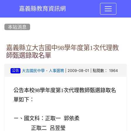
嘉義縣教育資訊網
:::
本站消息
嘉義縣立大吉國中98學年度第1次代理教
師甄選錄取名單
-
| 2009-08-01 | 點閱數： 1964
大吉國民中學
人事選聘
公告
公告本校
98
學年度第
1
次代理教師甄選錄取名
單如下：
ㄧ、國文科：正取一
郭依柔
正取二
呂昱瑩