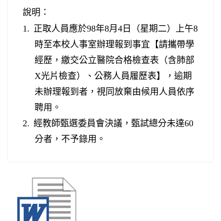
說明：
1.
正取人員應於
98
年
8
月
4
日
（星期二）上午
8
時至本校人事室辦理報到事宜【請攜帶學
經歷，繳交公立醫院合格檢查表（含肺部
X
光片檢查）、公務人員履歷表】，逾期
未辦理報到者，視同放棄由候用人員依序
聘用。
2.
經教師甄選委員會決議，甄試總分未達
60
分者，不予錄用。