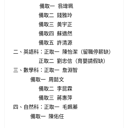
備取一
翁瑋珮
備取二
錢雅玲
備取三
黃宇正
備取四
蘇適然
備取五
許清源
二、英語科：正取一
陳怡潔（留職停薪缺）
正取二
劉忠信（育嬰請假缺）
三、數學科：正取一
詹淵智
備取一
周懿文
備取二
李昆霖
備取三
蔣惠萍
四、自然科：正取一
毛姵蓁
備取一
陳佑任